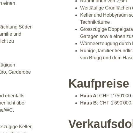
Raumhöhen von 2,5m
n einen 
Weitläufige 
Grünflächen 
Keller und Hobbyraum s
Technikräume
 Richtung Süden 
Grosszügige Doppelgarag
amilie und 
Garagen sowie einen zus
cht zu 
Wärmeerzeugung durch
Ruhige, familienfreundl
von Brugg und dem Hase
zügigen 
ro, Garderobe 
Kaufpreise
d ebenfalls 
Haus A:
 CHF 1'750'000.
enlicht über 
Haus B:
 CHF 1'690'000.-
he/WC.
Verkaufsdo
szügige Keller, 