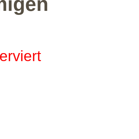
migen
erviert