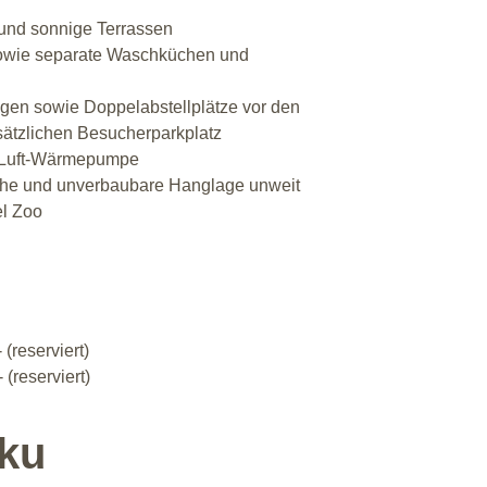
und sonnige Terrassen
owie separate Waschküchen und 
en sowie Doppelabstellplätze vor den 
ätzlichen Besucherparkplatz
 Luft-Wärmepumpe
iche und unverbaubare Hanglage unweit 
l Zoo
-
 (reserviert)
 (reserviert)
ku