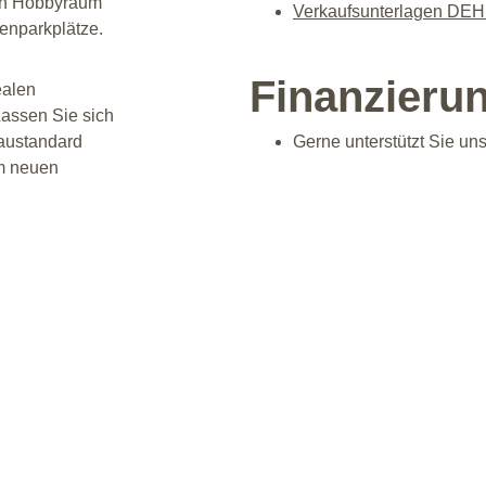
en Hobbyraum 
Verkaufsunterlagen DE
enparkplätze.
Finanzieru
ealen 
assen Sie sich 
austandard 
Gerne unterstützt Sie un
m neuen 