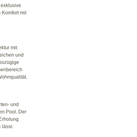
exklusive 
 Komfort mit 
ktur mit 
eichen und 
sszügige 
nenbereich 
ohnqualität.
ten- und 
en Pool. Der 
 Erholung 
 lässt.